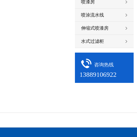
喷漆房
喷涂流水线
伸缩式喷漆房
水式过滤柜
咨询热线
13889106922