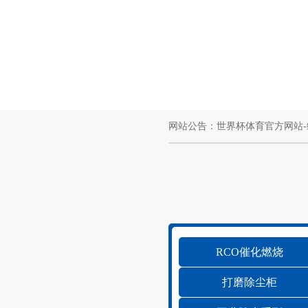
网站公告：世界杯体育官方网站-
RCO催化燃烧
打磨除尘柜