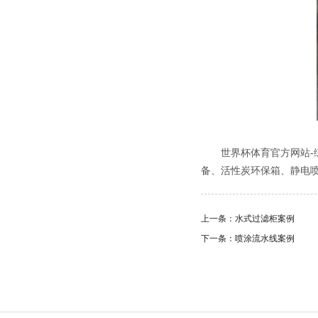
世界杯体育官方网站-综
备、活性炭环保箱、静电
上一条：水式过滤柜案例
下一条：喷涂流水线案例