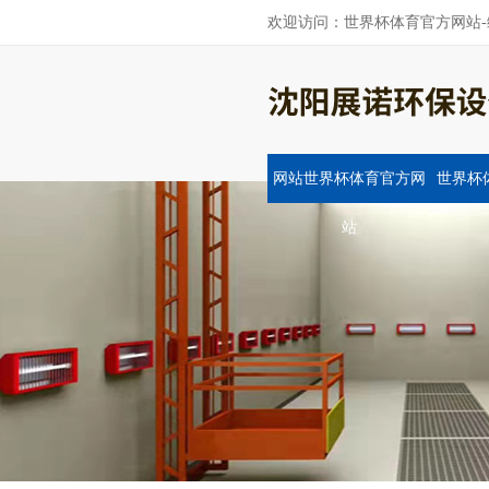
欢迎访问：世界杯体育官方网站-
网站世界杯体育官方网
世界杯
站