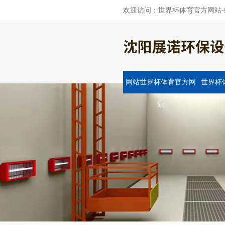
欢迎访问：世界杯体育官方网站-
网站世界杯体育官方网
世界杯
站