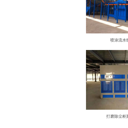
喷涂流水
打磨除尘柜